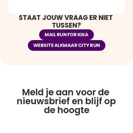
Het Waagplein als iconisch supporterspunt 
richting de finish.
STAAT JOUW VRAAG ER NIET 
Finish onder luid gejuich op het gezellige 
Kerkplein.
TUSSEN?
10 KM HIGHLIGHTS
MAIL RUN FOR KIKA
Start bij het Canadaplein en langs de 
Molen van Piet.
WEBSITE ALKMAAR CITY RUN
Je rent langs meerdere cheeringzones 
met veel supporters en muziek.
Groene passage door het Kennemerpark.
Mooie finale via het Waagplein naar de 
finish op het Kerkplein.
Meld je aan voor de 
nieuwsbrief en blijf op 
de hoogte