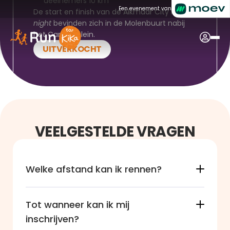
deelnemers 10 km
Een evenement van
De start en finish van de Alkmaar City Run
 by 
night
 bevinden zich in de Molenbuurt nabij 
het Canadaplein.
UITVERKOCHT
VEELGESTELDE VRAGEN
Welke afstand kan ik rennen?
Tot wanneer kan ik mij 
inschrijven?