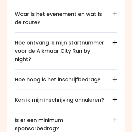
Waar is het evenement en wat is 
de route?
Hoe ontvang ik mijn startnummer 
voor de Alkmaar City Run by 
night?
Hoe hoog is het inschrijfbedrag? 
Kan ik mijn inschrijving annuleren?
ROUTE
5 KM HIGHLIGHTS
Sfeervol rondje door de oude binnenstad.
Is er een minimum 
Mooie stukken langs de singels en 
sponsorbedrag?
grachten.