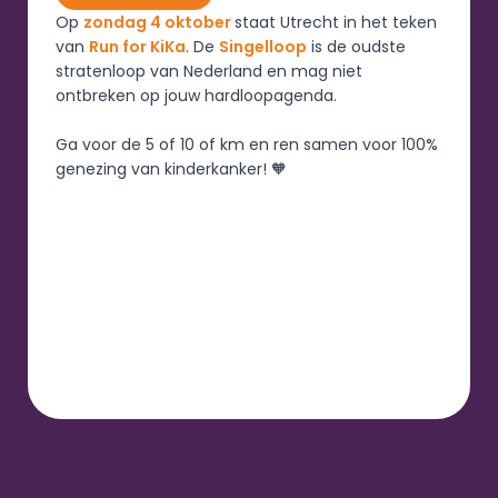
Op 
zondag 4 oktober 
staat Utrecht in het teken 
van 
Run for KiKa
. De 
Singelloop
 is de oudste 
stratenloop van Nederland en mag niet 
ontbreken op jouw hardloopagenda.
Ga voor de 5 of 10 of km en 
ren samen voor 100% 
genezing van kinderkanker! 🧡